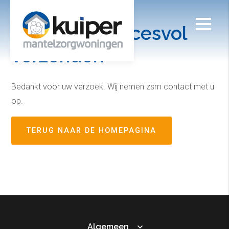
Formulier succesvol
verzonden
Bedankt voor uw verzoek. Wij nemen zsm contact met u
op.
TERUG NAAR DE HOMEPAGINA
Algemeen